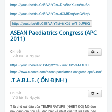
https://youtu.be/d5uC5BlVArY?si=D73BssX08tsVe2Sh
https://youtu.be/d5uC5BlVArY?si=dGMfDxqA9aGVkqfv
https://youtu.be/d5uC5BlVArY?si=8lX0J_eYf19UP5Kt
ASEAN Paediatrics Congress (APC
2011)
Chi tiết
Viết bởi
Bs Nguyệt
https://youtu.be/eDJ2HSMgl3Y?si=7ui7RRY-fs4A1RiD
https://www.clocate.com/asean-paediatrics-congress-apc/7498/
.T.A.B.L.E. ( ỔN ĐỊNH )
Chi tiết
Viết bởi
Bs Nguyệt
T là chữ cái đầu của TEMPERATURE (NHIỆT ĐỘ) Mô-đun
này đánh giá nhu cầu đặc biệt về nhiệt của trẻ sơ sinh, bao