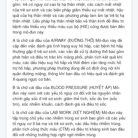
gồm: trẻ có nguy cơ cao bị hạ thân nhiệt, các cách mất nhiệt
của trẻ sơ sinh và các biện pháp giảm thiểu sự mất nhiệt, hậu
quả của hạ thân nhiệt và các phương pháp làm ấm lại trẻ bị hạ
thân nhiệt. Liệu pháp hạ thân nhiệt bảo vệ thần kinh để điều trị
bệnh não thiếu oxy thiếu máu cục bộ (HIE) cũng được bàn đến
trong mô-đun này.
A là chữ cái đầu của AIRWAY (ĐƯỜNG THỞ) Mô-đun này đề
cập đến việc đánh giá tình trạng suy hô hấp, các bệnh hô hấp
thường gặp ở trẻ sơ sinh, các vấn đề xử lý đường thở bao gồm
phát hiện và điều trị tràn khí màng phổi, phân tích kết quả khí
máu, các dấu hiệu suy hô hấp và thời điểm cần tăng mức hỗ
trợ hô hấp, phương pháp thường dùng để cố định ống nội khí
quản đường miệng, thông khí ban đầu có hiệu quả và đánh giá
X-quang ngực cơ bản.
B là chữ cái đầu của BLOOD PRESSURE (HUYẾT ÁP) Mô-
đun này xem xét các yếu tố nguy cơ đối với ba nguyên nhân
chính gây sốc ở trẻ sơ sinh: giảm thể tích, sốc do tim (sốc
tim), sốc nhiễm khuẩn, cách đánh giá và điều trị sốc.
L là chữ cái đầu của LAB WORK (XÉT NGHIỆM) Mô-đun này
tập trung chủ yếu vào nhiễm trùng sơ sinh bao gồm cả các yếu
tố nguy cơ ở bà mẹ và trẻ sơ sinh, các dấu hiệu nhiễm trùng,
phân tích công thức máu (CTM) và điều trị kháng sinh ban đầu
đối với những trường hợp nghi ngờ nhiễm trùng.