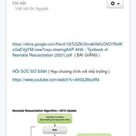
Chi tiết
Viết bởi
Bs Nguyệt
https://drive.google.com/file/d/15tTJ3ZkOtmdklIbKcOVO7RxW
sGaEVgYM/view?usp=sharingAAP AHA - Textbook of
Neonatal Resuscitation (2021).pdf
( BÀI GIẢNG )
HỒI SỨC SƠ SINH
( Họp chương trình với nhà trường )
https://www.youtube.com/watch?v=6ihGLB6u0R4