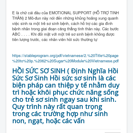
E là chữ cái đầu của EMOTIONAL SUPPORT (HỖ TRỢ TINH
THẦN) 2 Mô-đun này nói đến những khủng hoảng xung quanh
việc sinh ra một trẻ sơ sinh bệnh, cách hỗ trợ các gia đình
bệnh nhân trong giai đoạn căng thẳng tinh thần này. Các bước
ABC . . . . Khi đối mặt với một trẻ sơ sinh bệnh không được
tiên lượng trước, các nhân viên hồi sức thường tự
https://stableprogram.org/pdf/vietnamese/2.%20Title%20page
%20to%20p.%2062%20Sugar%20Module%20Vietnamese.pdf
HỒI SỨC SƠ SINH ( Định Nghĩa Hồi
Sức Sơ Sinh Hồi sức sơ sinh là các
biện pháp can thiệp y tế nhằm duy
trì hoặc khôi phục chức năng sống
cho trẻ sơ sinh ngay sau khi sinh.
Quy trình này rất quan trọng
trong các trường hợp như sinh
non, ngạt, hoặc các vấn